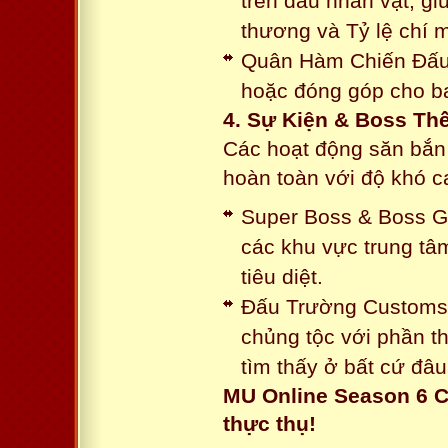
trên đầu nhân vật, gi
thương và Tỷ lệ chí 
Quân Hàm Chiến Đấu:
hoặc đóng góp cho ba
4. Sự Kiện & Boss Thế
Các hoạt động săn bắn 
hoàn toàn với độ khó 
Super Boss & Boss Gui
các khu vực trung tâ
tiêu diệt.
Đấu Trường Customs: 
chủng tộc với phần t
tìm thấy ở bất cứ đâu
MU Online Season 6 C
thực thụ!