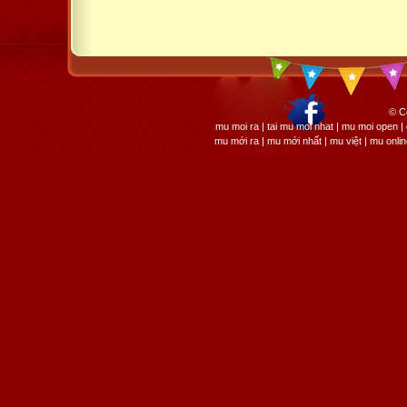
© C
mu moi ra | tai mu moi nhat | mu moi open
mu mới ra | mu mới nhất | mu việt | mu onli